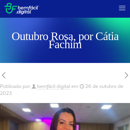
Outubro Rosa, por Cátia
Fachim
Publicado por
bemfácil digital
em
26 de outubro de
2023