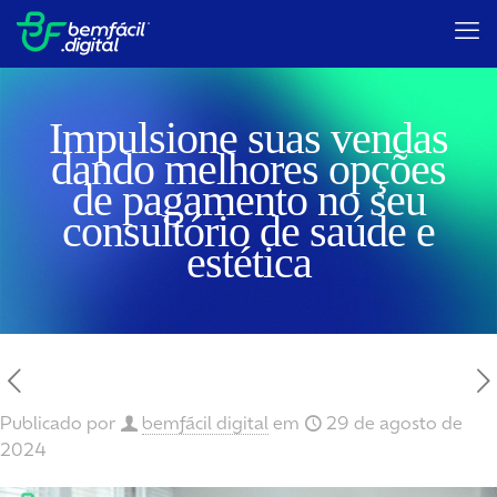
Impulsione suas vendas
dando melhores opções
de pagamento no seu
consultório de saúde e
estética
Publicado por
bemfácil digital
em
29 de agosto de
2024