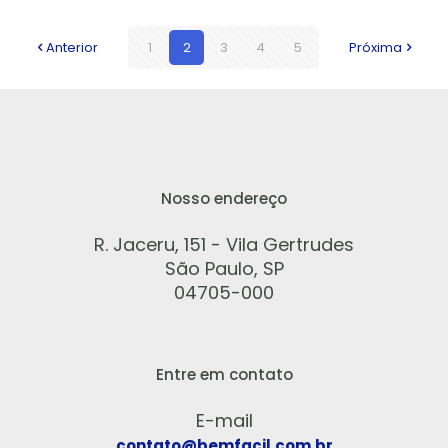
Anterior
1
2
3
4
5
Próxima
Nosso endereço
R. Jaceru, 151 - Vila Gertrudes
São Paulo, SP
04705-000
Entre em contato
E-mail
contato@bemfacil.com.br